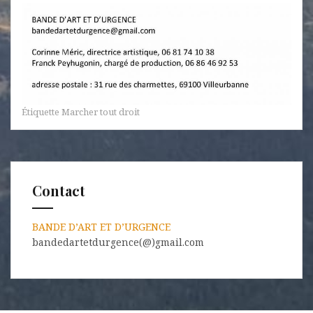
Étiquette
Marcher tout droit
Contact
BANDE D’ART ET D’URGENCE
bandedartetdurgence(@)gmail.com