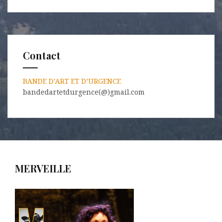
Contact
BANDE D’ART ET D’URGENCE
bandedartetdurgence(@)gmail.com
MERVEILLE